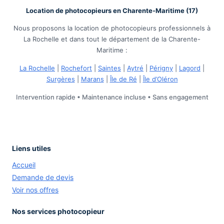
Location de photocopieurs en Charente-Maritime (17)
Nous proposons la location de photocopieurs professionnels à
La Rochelle et dans tout le département de la Charente-
Maritime :
La Rochelle
|
Rochefort
|
Saintes
|
Aytré
|
Périgny
|
Lagord
|
Surgères
|
Marans
|
Île de Ré
|
Île d’Oléron
Intervention rapide • Maintenance incluse • Sans engagement
Liens utiles
Accueil
Demande de devis
Voir nos offres
Nos services photocopieur