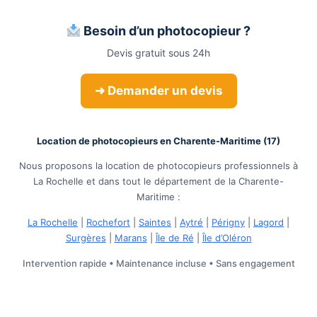
Besoin d’un photocopieur ?
Devis gratuit sous 24h
➜ Demander un devis
Location de photocopieurs en Charente-Maritime (17)
Nous proposons la location de photocopieurs professionnels à
La Rochelle et dans tout le département de la Charente-
Maritime :
La Rochelle
|
Rochefort
|
Saintes
|
Aytré
|
Périgny
|
Lagord
|
Surgères
|
Marans
|
Île de Ré
|
Île d’Oléron
Intervention rapide • Maintenance incluse • Sans engagement