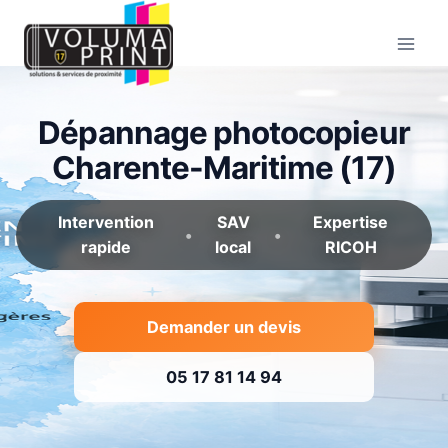
Aller
au
contenu
Dépannage photocopieur
Charente-Maritime (17)
Intervention
SAV
Expertise
•
•
rapide
local
RICOH
Demander un devis
05 17 81 14 94