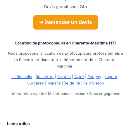
Devis gratuit sous 24h
➜ Demander un devis
Location de photocopieurs en Charente-Maritime (17)
Nous proposons la location de photocopieurs professionnels à
La Rochelle et dans tout le département de la Charente-
Maritime :
La Rochelle
|
Rochefort
|
Saintes
|
Aytré
|
Périgny
|
Lagord
|
Surgères
|
Marans
|
Île de Ré
|
Île d’Oléron
Intervention rapide • Maintenance incluse • Sans engagement
Liens utiles