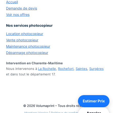
Accueil
Demande de devis
Voir nos offres
Nos services photocopieur
Location photocopieur
Vente photocopieur
Maintenance photocopieur
Dépannage photocopieur
Intervention en Charente-Maritime
Nous intervenons à
La Rochelle
,
Rochefort
,
Saintes
,
Surgères
et dans tout le département 17.
Estimer Prix
© 2026 Volumaprint – Tous droits réservés
Mentions légales
|
Politique de confidentialité