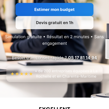
Estimer mon budget
Devis gratuit en 1h
Simulation gratuite • Résultat en 2 minutes • Sans
engagement
Besoin d’un conseil rapide ?
05 17 81 14 94
+ de 200 entreprises équipées à La
★★★★★
Rochelle et en Charente-Maritime